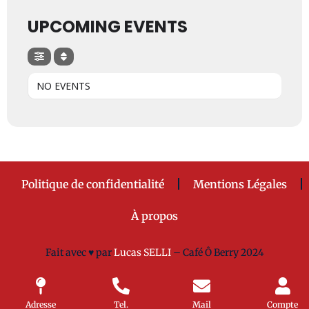
UPCOMING EVENTS
NO EVENTS
Politique de confidentialité
Mentions Légales
À propos
Fait avec
♥ par
Lucas SELLI
– Café Ô Berry 2024
Adresse
Tel.
Mail
Compte