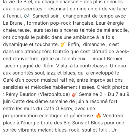
la vie de Brel, où chaque chanson – des plus connues
aux plus secrètes – résonnait comme un cri de vie face
à l’ennui. 🎶 Samedi soir , changement de tempo avec
La Brune , formation pop-rock française. Leur énergie
chaleureuse, leurs textes sincères teintés de mélancolie,
ont conquis le public dans une ambiance à la fois
dynamique et touchante. 🎷 Enfin, dimanche , c’est
dans une atmosphère feutrée que s’est clôturé ce week-
end d’ouverture, grâce au talentueux Thibaut Bernier
accompagné de Rémi Viala à la contrebasse. Un duo
aux sonorités soul, jazz et blues, qui a enveloppé le
Café d’un cocon musical raffiné, entre improvisations
sensibles et mélodies habilement tissées. Crédit photos
: Rémy Beurion (Vierzonitude) 🎸 Semaine 2 – Du 7 au 9
juin Cette deuxième semaine de juin a résonné fort
entre les murs du Café Ô Berry, avec une
programmation éclectique et généreuse. 🔥 Vendredi ,
place à l’énergie brute des Big Sons of Blues pour une
soirée vibrante mêlant blues, rock, soul et folk . Un