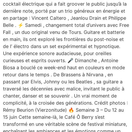
cocktail électrique qui a fait groover le public jusqu’à la
dernière note, porté par un trio généreux en énergie et
en partage : Vincent Caltero , Jeanlou Drain et Philippe
Belle . ⚡ Samedi , changement total d’univers avec Free
Fall , un duo original venu de Tours. Guitare et batterie
en main, ils ont exploré les frontières du post-noise et
de l’ électro dans un set expérimental et hypnotique.
Une expérience sonore audacieuse, pour oreilles
curieuses et esprits ouverts. 🎤 Dimanche , Antoine
Biosa a bouclé ce week-end haut en couleurs en mode
retour dans le temps . De Brassens à Nirvana , en
passant par Elvis, Johnny ou les Beatles , sa guitare a
traversé les décennies avec malice, invitant le public à
chanter, danser et se souvenir . Un vrai moment de
complicité, à la croisée des générations. Crédit photos :
Rémy Beurion (Vierzonitude) 🔥 Semaine 3 – Du 12 au
15 juin Cette semaine-là, le Café Ô Berry s’est
transformé en une véritable scène de festival miniature,
enchaînant les ambiances et les émotions comme un