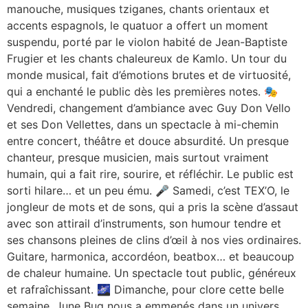
manouche, musiques tziganes, chants orientaux et
accents espagnols, le quatuor a offert un moment
suspendu, porté par le violon habité de Jean-Baptiste
Frugier et les chants chaleureux de Kamlo. Un tour du
monde musical, fait d’émotions brutes et de virtuosité,
qui a enchanté le public dès les premières notes. 🎭
Vendredi, changement d’ambiance avec Guy Don Vello
et ses Don Vellettes, dans un spectacle à mi-chemin
entre concert, théâtre et douce absurdité. Un presque
chanteur, presque musicien, mais surtout vraiment
humain, qui a fait rire, sourire, et réfléchir. Le public est
sorti hilare… et un peu ému. 🎤 Samedi, c’est TEX’O, le
jongleur de mots et de sons, qui a pris la scène d’assaut
avec son attirail d’instruments, son humour tendre et
ses chansons pleines de clins d’œil à nos vies ordinaires.
Guitare, harmonica, accordéon, beatbox… et beaucoup
de chaleur humaine. Un spectacle tout public, généreux
et rafraîchissant. 🌌 Dimanche, pour clore cette belle
semaine, June Bug nous a emmenés dans un univers