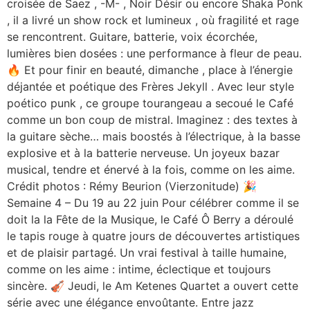
croisée de Saez , -M- , Noir Désir ou encore Shaka Ponk
, il a livré un show rock et lumineux , où fragilité et rage
se rencontrent. Guitare, batterie, voix écorchée,
lumières bien dosées : une performance à fleur de peau.
🔥 Et pour finir en beauté, dimanche , place à l’énergie
déjantée et poétique des Frères Jekyll . Avec leur style
poético punk , ce groupe tourangeau a secoué le Café
comme un bon coup de mistral. Imaginez : des textes à
la guitare sèche… mais boostés à l’électrique, à la basse
explosive et à la batterie nerveuse. Un joyeux bazar
musical, tendre et énervé à la fois, comme on les aime.
Crédit photos : Rémy Beurion (Vierzonitude) 🎉
Semaine 4 – Du 19 au 22 juin Pour célébrer comme il se
doit la la Fête de la Musique, le Café Ô Berry a déroulé
le tapis rouge à quatre jours de découvertes artistiques
et de plaisir partagé. Un vrai festival à taille humaine,
comme on les aime : intime, éclectique et toujours
sincère. 🎻 Jeudi, le Am Ketenes Quartet a ouvert cette
série avec une élégance envoûtante. Entre jazz