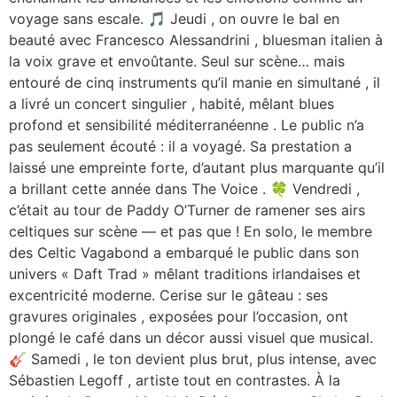
voyage sans escale. 🎵 Jeudi , on ouvre le bal en
beauté avec Francesco Alessandrini , bluesman italien à
la voix grave et envoûtante. Seul sur scène… mais
entouré de cinq instruments qu’il manie en simultané , il
a livré un concert singulier , habité, mêlant blues
profond et sensibilité méditerranéenne . Le public n’a
pas seulement écouté : il a voyagé. Sa prestation a
laissé une empreinte forte, d’autant plus marquante qu’il
a brillant cette année dans The Voice . 🍀 Vendredi ,
c’était au tour de Paddy O’Turner de ramener ses airs
celtiques sur scène — et pas que ! En solo, le membre
des Celtic Vagabond a embarqué le public dans son
univers « Daft Trad » mêlant traditions irlandaises et
excentricité moderne. Cerise sur le gâteau : ses
gravures originales , exposées pour l’occasion, ont
plongé le café dans un décor aussi visuel que musical.
🎸 Samedi , le ton devient plus brut, plus intense, avec
Sébastien Legoff , artiste tout en contrastes. À la