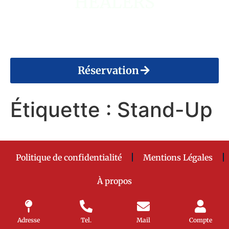
HEALERS
14 Août 2026
Réservation
Étiquette :
Stand-Up
Politique de confidentialité
Mentions Légales
À propos
Fait avec
♥ par
Lucas SELLI
– Café Ô Berry 2024
Adresse
Tel.
Mail
Compte