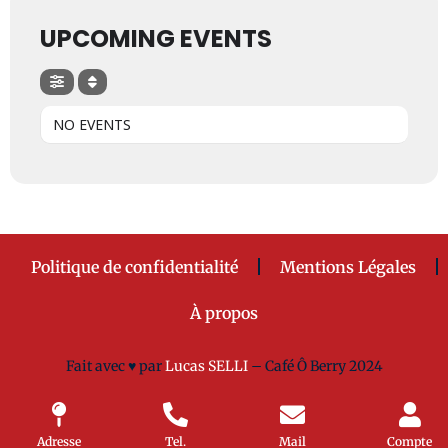
UPCOMING EVENTS
NO EVENTS
Politique de confidentialité
Mentions Légales
À propos
Fait avec
♥ par
Lucas SELLI
– Café Ô Berry 2024
Adresse
Tel.
Mail
Compte