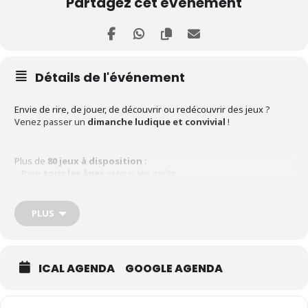
Partagez cet événement
Détails de l'événement
Envie de rire, de jouer, de découvrir ou redécouvrir des jeux ?
Venez passer un
dimanche ludique et convivial
!
Plus de
80 jeux à disposition
:
– Pour
tous les âges
et tous les goûts
– En
famille
, entre
amis
… ou même
en solo
, vous trouverez
forcément une table où jouer !
– Jeux d’ambiance, de stratégie, de coopération, de bluff ou de
PLUS
mémoire…
Venez partager un moment de détente, de rire et de rencontre
ICAL AGENDA
GOOGLE AGENDA
autour du jeu ,