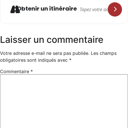
le Café Ô Berry, c’est aussi ça : le plaisir d’être ensemble. Entrée
Adresse
Obtenir un itinéraire
libre – tout le monde est bienvenu
Laisser un commentaire
Votre adresse e-mail ne sera pas publiée.
Les champs
obligatoires sont indiqués avec
*
Commentaire
*