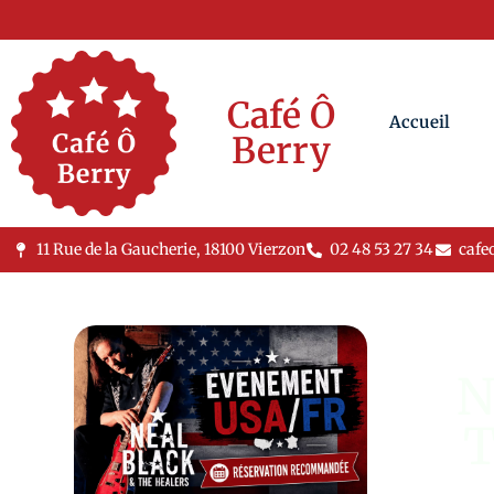
Café Ô
Accueil
Berry
11 Rue de la Gaucherie, 18100 Vierzon
02 48 53 27 34
cafe
N