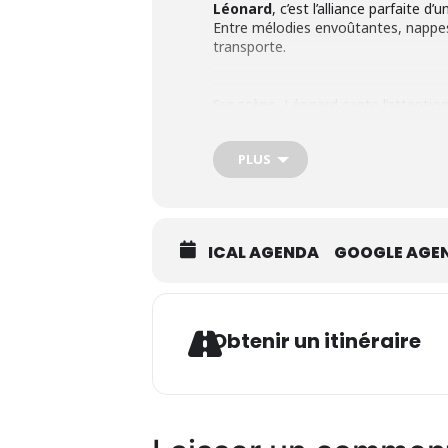
Léonard
, c’est l’alliance parfaite 
Entre mélodies envoûtantes, nappes
transporte.
Sur scène, Léonard capte l’attention
Un voyage électro-pop-rock élégant et
PLUS
ICAL AGENDA
GOOGLE AGE
Ad
Obtenir un itinéraire