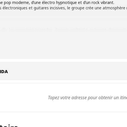
d’une pop moderne, d’une électro hypnotique et d’un rock vibrant.
 électroniques et guitares incisives, le groupe crée une atmosphè
 dès les premières secondes : énergie maîtrisée, présence charismatiq
 puissant, qui fait vibrer autant le corps que l’esprit.
NDA
resse