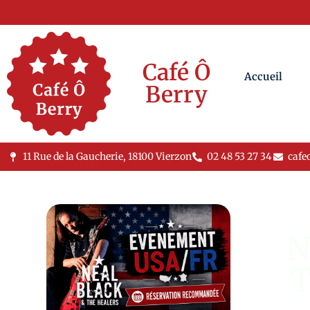
Café Ô
Accueil
Berry
11 Rue de la Gaucherie, 18100 Vierzon
02 48 53 27 34
cafe
N