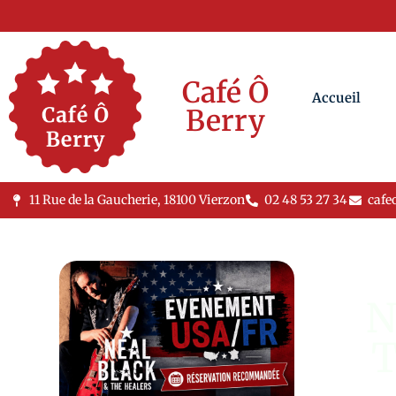
Café Ô
Accueil
Berry
11 Rue de la Gaucherie, 18100 Vierzon
02 48 53 27 34
cafe
N