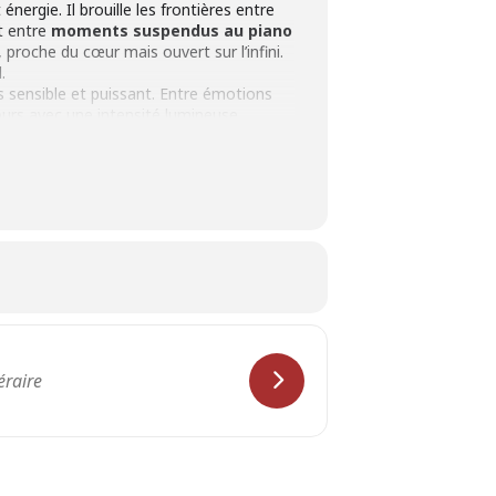
nergie. Il brouille les frontières entre
nt entre
moments suspendus au piano
t, proche du cœur mais ouvert sur l’infini.
.
s sensible et puissant. Entre émotions
jours avec une intensité lumineuse.