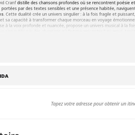
id Cranf
distille des chansons profondes où se rencontrent poésie et é
ns, portées par des textes sensibles et une présence habitée, navigue
es
. Cette dualité crée un univers singulier : à la fois fragile et puissan
ité et sa capacité à transformer chaque morceau en voyage émotionnel
se à la voix profonde et nuancée, propose un univers musical à la foi
ive son public par des chansons où l’intime rencontre l’universel, tou
NDA
resse