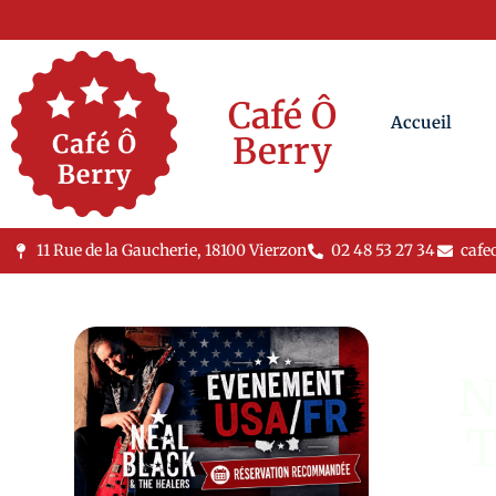
Café Ô
Accueil
Berry
11 Rue de la Gaucherie, 18100 Vierzon
02 48 53 27 34
cafe
N