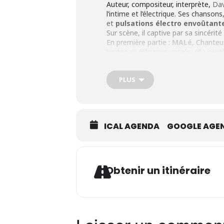
Auteur, compositeur, interprète,
Dav
l’intime et l’électrique. Ses chanso
et
pulsations électro envoûtant
Sur scène, il captive par sa sincér
En première partie :
MALé
, Chanteu
brutes et élégance vocale, elle capt
PLUS
ICAL AGENDA
GOOGLE AGE
Ad
Obtenir un itinéraire