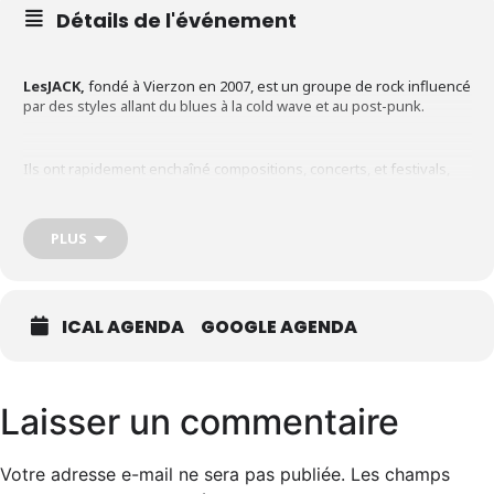
Détails de l'événement
LesJACK,
fondé à Vierzon en 2007, est un groupe de rock influencé
par des styles allant du blues à la cold wave et au post-punk.
Ils ont rapidement enchaîné compositions, concerts, et festivals,
partageant la scène avec des groupes tels que Debout sur le Zinc
ou Manu Lanvin. Forts d’une énergie débordante et d’un style
éclectique, ils continuent à se produire régulièrement dans la
PLUS
région du Cher.
En 2022, une
nouvelle bassiste
a rejoint le groupe, apportant un
ICAL AGENDA
GOOGLE AGENDA
souffle nouveau à leur aventure musicale​.
“
Si LesJACK n’existait pas, il n’y aurait pas à l’inventer, il est
Laisser un commentaire
Évidence… Il chante le Ciel, l’Amour, Nos Âmes… En version
Anglaise non sous-titrée, millésimée Post-Punk !”
Votre adresse e-mail ne sera pas publiée.
Les champs