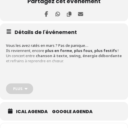
Partagez cet événement
Détails de l'événement
Vous les avez ratés en mars ? Pas de panique…
Ils reviennent, encore
plus en forme, plus fous, plus festifs
!
Un concert entre
chanson à texte, swing, énergie débordante
et refrains à reprendre en chœur.
Ambiance garantie
, comme à chaque passage !
Bar, planches, rires et belles rencontres… le combo gagnant du
Café Ô Berry !
PLUS
Entrée libre – venez tôt, ça va se remplir vite 😉
ICAL AGENDA
GOOGLE AGENDA