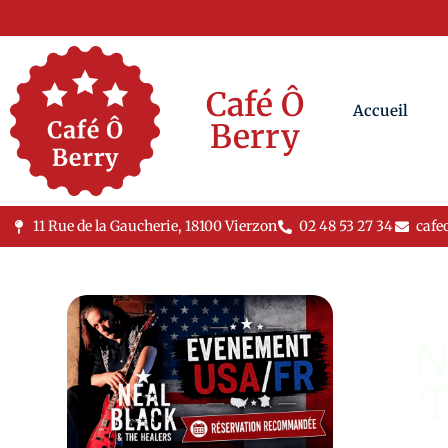
Café Ô
Accueil
Berry
11 Rue de la Gaucherie, 18100 Vierzon
02 48 53 27 34
cafe
N