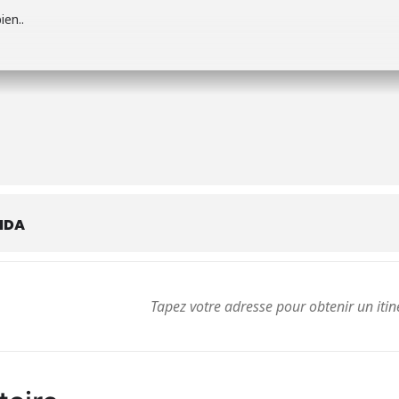
ien..
NDA
resse