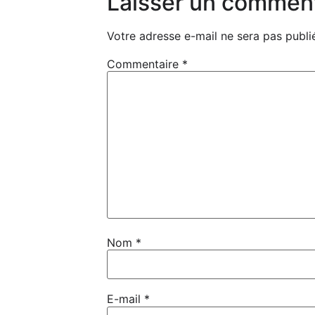
Laisser un commen
Votre adresse e-mail ne sera pas publi
Commentaire
*
Les gars de passage
Nom
*
E-mail
*