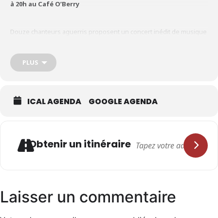
à 20h au Café O’Berry
Douze chanteurs aguerris proposent un concert inédit de musique
improvisée, et invitent le public à un moment de découverte et de
surprise joyeuse et intense, les voix explorant des paysages
sonores inconnus et pourtant familiers. Il est possible que le public
PLUS
soit soudain invité à y participer… Les voix fauves sont comme des
rugissements échappés d’une savane imaginaire, nourris
d’harmonies vocales, de rythmes et chants libres toujours
réinventés. La liberté est une quête sans fin, Il faut de l’imagination,
ICAL AGENDA
GOOGLE AGENDA
de la technique, de l’inspiration.
Direction artistique : Jean-Yves Pénafiel
Adresse
Obtenir un itinéraire
Une soirée imaginée par le Collectif ARTOU en partenariat avec le
Café O’Berry
Laisser un commentaire