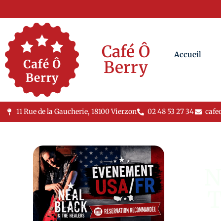
Café Ô
Accueil
Berry
11 Rue de la Gaucherie, 18100 Vierzon
02 48 53 27 34
cafe
N