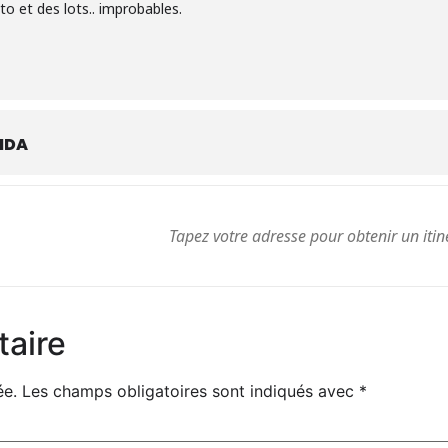
o et des lots.. improbables.
NDA
resse
taire
ée.
Les champs obligatoires sont indiqués avec
*