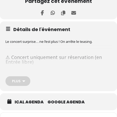
Partagez cet événement
Détails de l'événement
Le concert surprise… ne l’est plus ! On arrête le teasing.
⚠️ Concert uniquement sur réservation (en
Entrée libre)
Pas de réservation = pas d’entrée.
PLUS
BILLETTERIE
ICAL AGENDA
GOOGLE AGENDA
Jauge très limitée.
Les places vont partir vite. Très vite