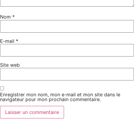
Manu Lanvin, c’est l’énergie brute, le groove, la sincérité.
Avec ses musiciens, il va transformer le Café en club incandescent
Nom
*
le temps d’une soirée.
Ce genre de moment ne se vit pas dans les grandes salles
anonymes.
E-mail
*
Il se vit au plus près. Là où ça transpire. Là où ça résonne.
Et ça, pour nous, c’est exceptionnel.
Site web
Ne manquez pas ce rendez-vous rare.
Le blues rock va secouer le Café Ô Berry
Enregistrer mon nom, mon e-mail et mon site dans le
navigateur pour mon prochain commentaire.