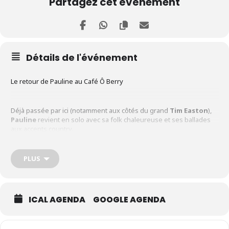
Partagez cet événement
Détails de l'événement
Le retour de Pauline au Café Ô Berry
Déjà passée par ici (notamment aux côtés du grand
Tim Easton
),
Pauline
revient en solo avec sa folk chaleureuse et ses ballades
aux accents country.
Guitare en main, regard franc et voix lumineuse, elle nous
PLUS
embarque sur les routes poussiéreuses de l’Amérique, avec une
sincérité qui fait du bien.
ICAL AGENDA
GOOGLE AGENDA
Un concert tout en douceur et en puissance, à ne pas manquer.