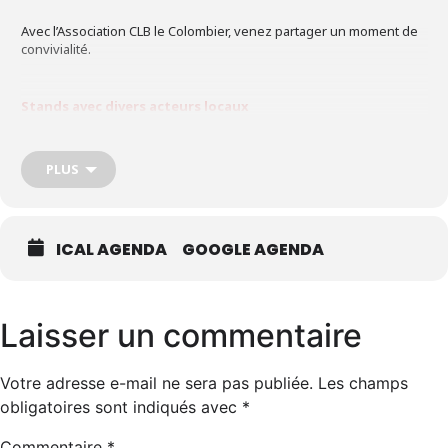
Avec l’Association CLB le Colombier, venez partager un moment de
convivialité.
Stands avec divers acteurs locaux
MANEL
–
Wedding planner
NALA
–
Fée toi belle
–
SABRINA
–
PLUS
Accessoires ( soirée)
SEDA
– Vidéobooth 360
SIHAM
–
Coffret Beauté
AÏCHA
–
Catherine – Beauté
ZOULIKA
–
Crêpes et Thés
LELA
–
Décoration
Mariage Bébés
ALINE
–
Personnalisation
OA
–
Création
NYSS Location –
Caftan – Pâtisseries
ICAL AGENDA
GOOGLE AGENDA
Défilé de robes traditionnelles – Henné – Musique – Animations
Laisser un commentaire
.. et d’autres surprises
Votre adresse e-mail ne sera pas publiée.
Les champs
obligatoires sont indiqués avec
*
Commentaire
*