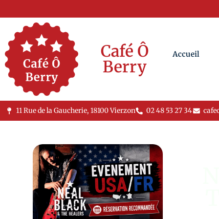
Café Ô
Accueil
Berry
11 Rue de la Gaucherie, 18100 Vierzon
02 48 53 27 34
cafe
N