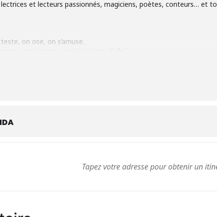
ectrices et lecteurs passionnés, magiciens, poètes, conteurs… et t
n teste, on ose, on s’amuse.
gie, une lecture, une idée un peu folle ?
accompagné·e, pour quelques minutes ou plus.
e chaleureuse, micro ouvert et sourires au rendez-vous.
ient à celles et ceux qui osent monter dessus.
NDA
hkcJT8pVDxigr8
resse