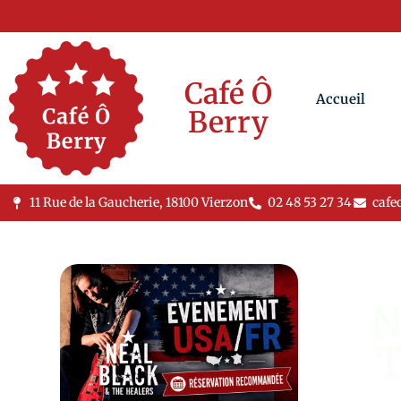
Café Ô
Accueil
Berry
11 Rue de la Gaucherie, 18100 Vierzon
02 48 53 27 34
cafe
N