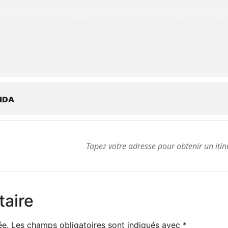
irée où saveurs et mélodies se rencontrent, le tout dans une ambian
et festif, entre amis ou en famille !
NDA
resse
taire
ée.
Les champs obligatoires sont indiqués avec
*