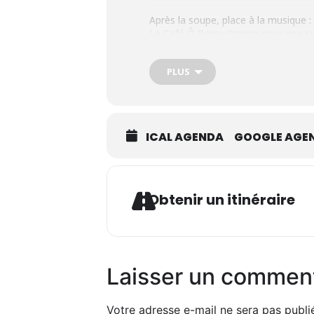
Après la soupe, place à la musique :
Le Café Ô Berry s’anime pour une so
PLUS
Venez partager ce moment gourmand 
ICAL AGENDA
GOOGLE AGE
Ad
Obtenir un itinéraire
Laisser un commen
Votre adresse e-mail ne sera pas publi