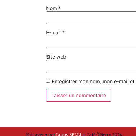
Nom
*
E-mail
*
Site web
Enregistrer mon nom, mon e-mail et
Fait avec
♥ par
Lucas SELLI
– Café Ô Berry 2024