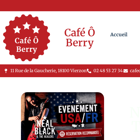
Café Ô
Accueil
Berry
11 Rue de la Gaucherie, 18100 Vierzon
02 48 53 27 34
cafe
N