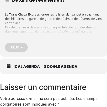
Détails de l'événement
Le Trans Chacal Express longe les rails en dansant et en chantant
des histoires de gare et de guerre, de désirs et de déserts, de vins
et d’envies.
Pas de première classe ni de consigne, l’électro pop décalée du
duo vous embarque dans sa machine à s’évader et à danser…
Chaque chanson est une échappée dans l’ambiance spécifique du
Trans Chacal Express et aucune ne se ressemble.
Le seul groupe qui parvient à faire rimer choses avec névroses et à
PLUS
rythmer ses textes sur de l’électropop funk-isé par une flûte, est
un duo blésois : Jean (Chant-synthés-flûtes-harmonica-mélodica) et
Marie (Chant-synthés-basse).
Des images et compositions visuelles du groupe accompagnant les
textes seront projetées pendant le concert.
ICAL AGENDA
GOOGLE AGENDA
Laisser un commentaire
Votre adresse e-mail ne sera pas publiée.
Les champs
obligatoires sont indiqués avec
*